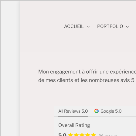
Skip
to
main
ACCUEIL
PORTFOLIO
content
Hit enter to search or ESC to close
Mon engagement à offrir une expérience
de mes clients et les nombreuses avis 5 
All Reviews 5.0
Google 5.0
Overall Rating
5.0
86 reviews