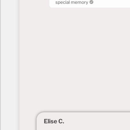
special memory
Dès notre arrivé, elle nous a mis très
l’aise. Je recommande fortement !!! 
Elise C.