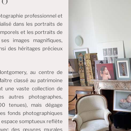
IO
otographie professionnel et
alisé dans les portraits de
mporels et les portraits de
ses images magnifiques,
nsi des héritages précieux
 Montgomery, au centre de
aître classé au patrimoine
nt une vaste collection de
es autres photographes,
200 tenues), mais dégage
des fonds photographiques
et espace somptueux reflète
 avec des œuvres murales